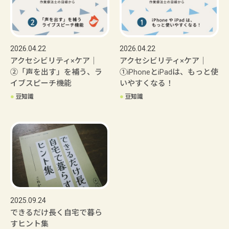
2026.04.22
2026.04.22
アクセシビリティ×ケア｜
アクセシビリティ×ケア｜
②「声を出す」を補う、ラ
①iPhoneとiPadは、もっと使
イブスピーチ機能
いやすくなる！
●
豆知識
●
豆知識
2025.09.24
できるだけ長く自宅で暮ら
すヒント集