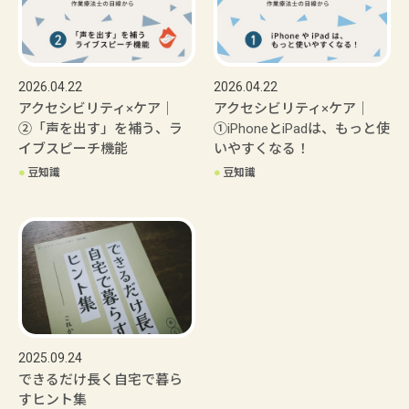
2026.04.22
2026.04.22
アクセシビリティ×ケア｜
アクセシビリティ×ケア｜
②「声を出す」を補う、ラ
①iPhoneとiPadは、もっと使
イブスピーチ機能
いやすくなる！
●
豆知識
●
豆知識
2025.09.24
できるだけ長く自宅で暮ら
すヒント集