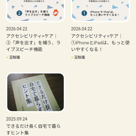
2026.04.22
2026.04.22
アクセシビリティ×ケア｜
アクセシビリティ×ケア｜
②「声を出す」を補う、ラ
①iPhoneとiPadは、もっと使
イブスピーチ機能
いやすくなる！
●
豆知識
●
豆知識
2025.09.24
できるだけ長く自宅で暮ら
すヒント集