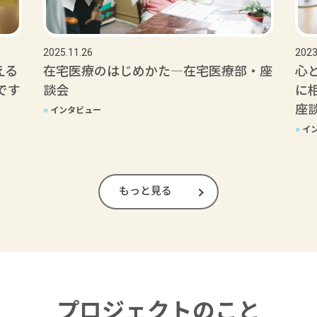
2025.11.26
2023
える
在宅医療のはじめかた―在宅医療部・座
心
です
談会
に
座
●
インタビュー
●
イ
もっと見る
プロジェクトのこと