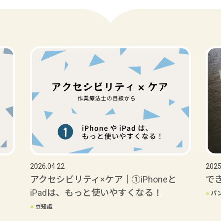
2026.04.22
2025
アクセシビリティ×ケア｜①iPhoneと
で
iPadは、もっと使いやすくなる！
●
パ
●
豆知識