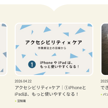
2026.04.22
2025
アクセシビリティ×ケア｜①iPhoneと
で
iPadは、もっと使いやすくなる！
●
パ
●
豆知識