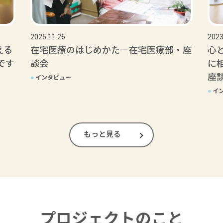
2025.11.26
2023
える
在宅医療のはじめかた―在宅医療部・座
心
です
談会
に
座
●
インタビュー
●
イ
もっと見る
プロジェクトのこと