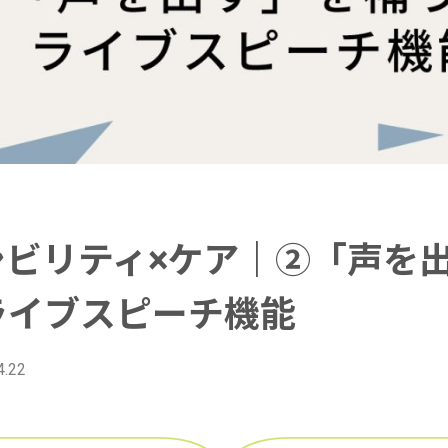
シビリティ×ケア｜②「声を
ライブスピーチ機能
4.22