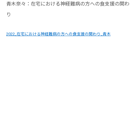
青木奈々：在宅における神経難病の方への食支援の関わ
り
2022_在宅における神経難病の方への食支援の関わり_青木