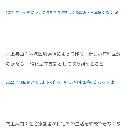
2022_老いや死について思考する場をつくる試み・写真展ぐるり_尾山
村上典由：地域医療連携によって作る、新しい在宅医療
のかたち ー強化型在支診として取り組めることー
2022_地域医療連携によって作る、新しい在宅医療のかたち_村上
村上典由：在宅療養者が自宅での生活を継続できなくな